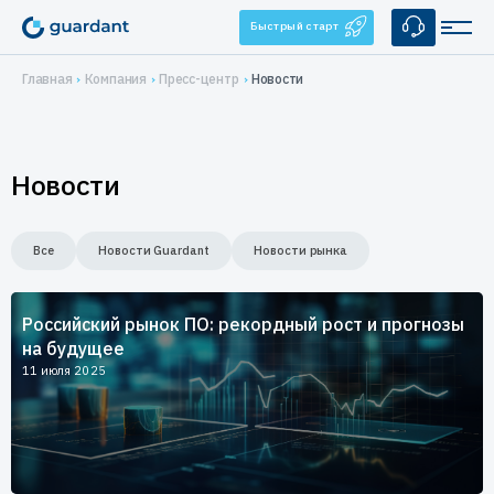
Быстрый старт
Главная
Компания
Пресс-центр
Новости
Решения
Лицензирование и защита ПО
Применение
Новости
Десктопное и серверное ПО
Медицинское оборудование
Продукты
1С-конфигурации
Все
Новости Guardant
Новости рынка
1С-конфигурации
IoT и оборудование
Аппаратные ключи
Услуги
Мобильные приложения
Guardant Sign
Системы видеонаблюдения
Брендирование
Защита ПО от реверс-инжиниринга
Купить
Российский рынок ПО: рекордный рост и прогнозы
Guardant Code
Автоматизация торговли
на будущее
Консалтинг
Guardant Chip
Цены и заказ
Защита встраиваемых систем
Компания
11 июля 2025
Программные ключи Guardant DL
Системы автоматизированного проектирования
Дилеры
Управление продажами ПО
О нас
Поддержка
Система управления лицензированием Guardant Station
Защита беспилотных и автономных систем (БАС)
Контакты
Разработчикам
Средство защиты от реверс-инжиниринга Guardant Armor
Реквизиты