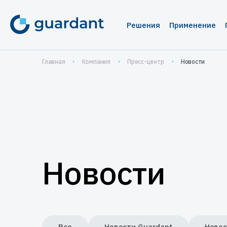
Решения
Применение
Лицензирование 
Медиц
Главная
Компания
Пресс-центр
Новости
Десктопное и 
1С-кон
1С-конфигурац
Систе
IoT и оборудо
Автома
Мобильные пр
Систем
проек
Новости
Защита ПО от ре
Защита
Защита встраива
систем
Управление прод
Все
Новости Guardant
Новос