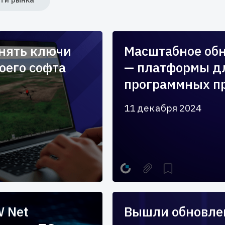
енять ключи
Масштабное обн
оего софта
— платформы д
программных п
11 декабря 2024
W Net
Вышли обновлен