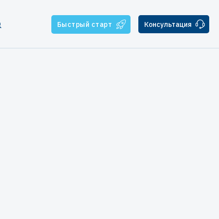
Быстрый старт
Консультация
тчикам
ателям
ская поддержка