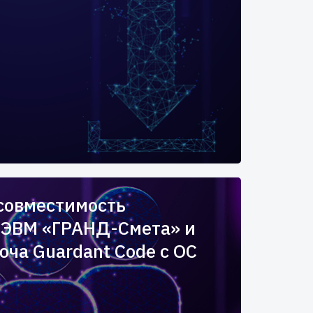
совместимость
 ЭВМ «ГРАНД-Смета» и
юча Guardant Code c ОС