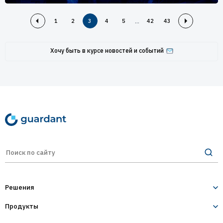
...
1
2
3
4
5
42
43
Хочу быть в курсе новостей и событий
Решения
Продукты
Лицензирование и защита ПО
Десктопное и серверное ПО