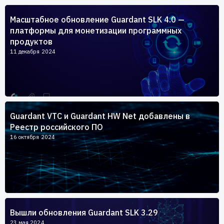
Пользователям
Масштабное обновление Guardant SLK 4.0 —
Пресс-центр
Техническая поддержка
платформы для монетизации программных
Новости
продуктов
Мероприятия
11 декабря 2024
Экспертиза
Пресс-кит
Guardant VTC и Guardant HW Net добавлены в
Реестр российского ПО
16 октября 2024
Вышли обновления Guardant SLK 3.29
23 мая 2024